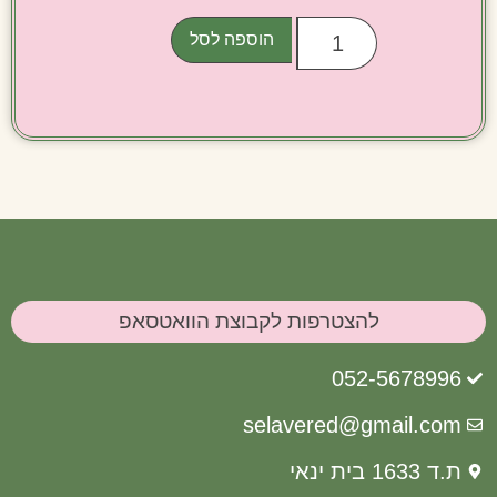
הוספה לסל
להצטרפות לקבוצת הוואטסאפ
052-56789
selavered@gmail.c
ית ינאי