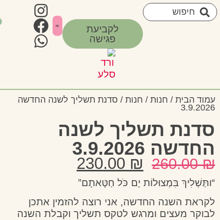
0
לקביעת
פגישה
איזור אישי
צרי קשר
חשוב לדעת
סדנאות מפגשים וסיורים
הבית
/
חנות
/
חנות
/ סדנת תשליך לשנה החדשה
3.9
ת תשליך לשנה
 3.9.2026
230.00
₪
260.0
לִיךְ בִּמְצוּלוֹת יָם כֹּל חַטָּאתָם”
 השנה החדשה, אני רוצה להזמין אתכן
 מעצים ומרגש לטקס תשליך וקבלת השנה