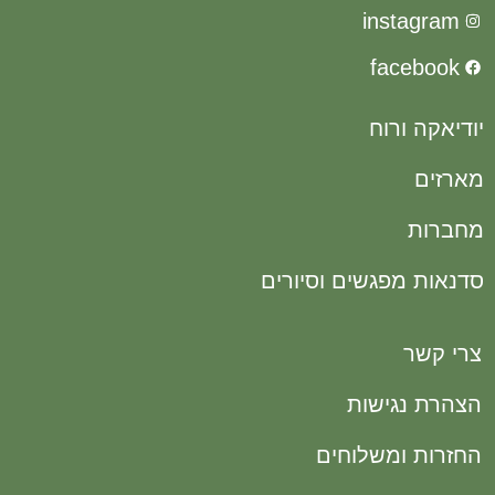
instag
faceb
קה ורוח
ם
ות
ת מפגשים וסיורים
שר
 נגישות
ת ומשלוחים