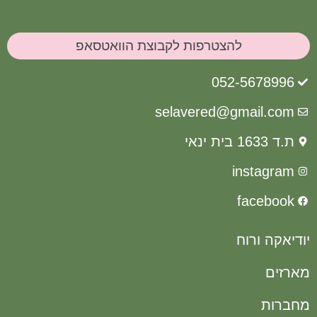
להצטרפות לקבוצת הוואטסאפ
052-56789
selavered@gmail.c
ית ינאי
instag
faceb
קה ורוח
ם
ות